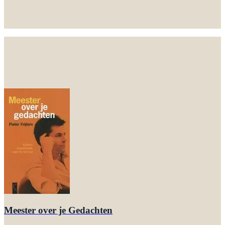
Geen lang traject. Eén-op-één met de ontwikkelaar van
MindTuning® zelf.
Liever eerst alles rustig lezen?
Bekijk de consultpagina
.